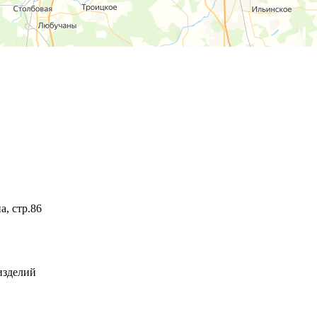
а, стр.86
изделий