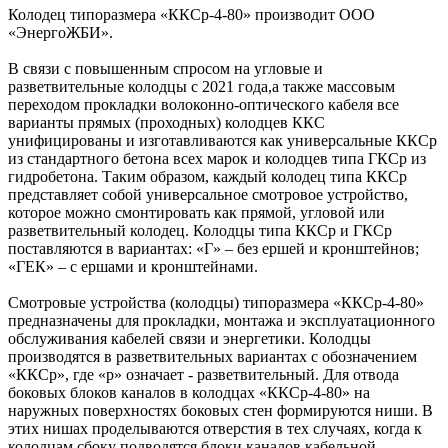
Колодец типоразмера «ККСр-4-80» производит ООО
«ЭнергоЖБИ».
В связи с повышенным спросом на угловые и
разветвительные колодцы с 2021 года,а также массовым
переходом прокладки волоконно-оптического кабеля все
варианты прямых (проходных) колодцев ККС
унифицированы и изготавливаются как универсальные ККСр
из стандартного бетона всех марок и колодцев типа ГКСр из
гидробетона. Таким образом, каждый колодец типа ККСр
представляет собой универсальное смотровое устройство,
которое можно смонтировать как прямой, угловой или
разветвительный колодец. Колодцы типа ККСр и ГКСр
поставляются в вариантах: «Г» – без ершей и кронштейнов;
«ГЕК» – с ершами и кронштейнами.
Смотровые устройства (колодцы) типоразмера «ККСр-4-80»
предназначены для прокладки, монтажа и эксплуатационного
обслуживания кабелей связи и энергетики. Колодцы
производятся в разветвительных вариантах с обозначением
«ККСр», где «р» означает - разветвительный. Для отвода
боковых блоков каналов в колодцах «ККСр-4-80» на
наружных поверхностях боковых стен формируются ниши. В
этих нишах проделываются отверстия в тех случаях, когда к
колодцам сбоку подводятся блоки каналов кабельной