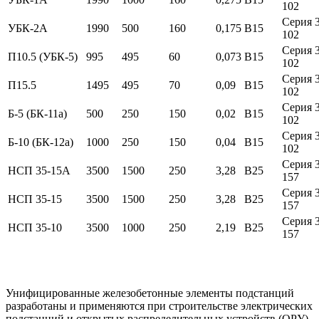
102
Серия 3
УБК-2А
1990
500
160
0,175
B15
102
Серия 3
П10.5 (УБК-5)
995
495
60
0,073
B15
102
Серия 3
П15.5
1495
495
70
0,09
B15
102
Серия 3
Б-5 (БК-11а)
500
250
150
0,02
B15
102
Серия 3
Б-10 (БК-12а)
1000
250
150
0,04
B15
102
Серия 3
НСП 35-15А
3500
1500
250
3,28
B25
157
Серия 3
НСП 35-15
3500
1500
250
3,28
B25
157
Серия 3
НСП 35-10
3500
1000
250
2,19
B25
157
Унифицированные железобетонные элементы подстанций
разработаны и применяются при строительстве электрических
подстанций и открытых распределительных устройств (ОРУ)