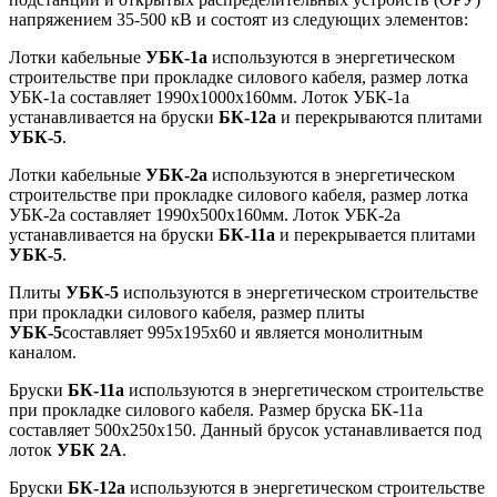
напряжением 35-500 кВ и состоят из следующих элементов:
Лотки кабельные
УБК-1а
используются в энергетическом
строительстве при прокладке силового кабеля, размер лотка
УБК-1а составляет 1990х1000х160мм. Лоток УБК-1а
устанавливается на бруски
БК-12а
и перекрываются плитами
УБК-5
.
Лотки кабельные
УБК-2а
используются в энергетическом
строительстве при прокладке силового кабеля, размер лотка
УБК-2а составляет 1990х500х160мм. Лоток УБК-2а
устанавливается на бруски
БК-11а
и перекрывается плитами
УБК-5
.
Плиты
УБК-5
используются в энергетическом строительстве
при прокладки силового кабеля, размер плиты
УБК-5
составляет 995х195х60 и является монолитным
каналом.
Бруски
БК-11а
используются в энергетическом строительстве
при прокладке силового кабеля. Размер бруска БК-11а
составляет 500х250х150. Данный брусок устанавливается под
лоток
УБК 2А
.
Бруски
БК-12а
используются в энергетическом строительстве