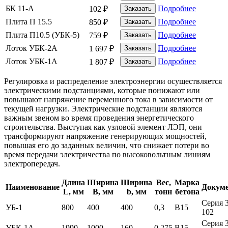
БК 11-А
Подробнее
102
₽
Плита П 15.5
Подробнее
850
₽
Плита П10.5 (УБК-5)
Подробнее
759
₽
Лоток УБК-2А
Подробнее
1 697
₽
Лоток УБК-1А
Подробнее
1 807
₽
Регулировка и распределение электроэнергии осуществляется
электрическими подстанциями, которые понижают или
повышают напряжение переменного тока в зависимости от
текущей нагрузки. Электрические подстанции являются
важным звеном во время проведения энергетического
строительства. Выступая как узловой элемент ЛЭП, они
трансформируют напряжение генерирующих мощностей,
повышая его до заданных величин, что снижает потери во
время передачи электричества по высоковольтным линиям
электропередач.
Длина
Ширина
Ширина
Вес,
Марка
Наименование
Докум
L, мм
B, мм
b, мм
тонн
бетона
Серия 3
УБ-1
800
400
400
0,3
B15
102
Серия 3
УБК-1А
1990
1000
160
0,275
B15