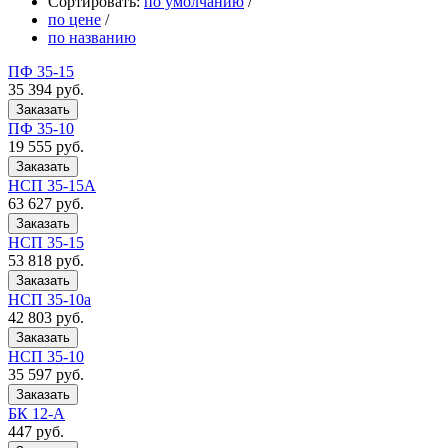
Сортировать:
по умолчанию
/
по цене
/
по названию
ПФ 35-15
35 394
руб.
ПФ 35-10
19 555
руб.
НСП 35-15А
63 627
руб.
НСП 35-15
53 818
руб.
НСП 35-10а
42 803
руб.
НСП 35-10
35 597
руб.
БК 12-А
447
руб.