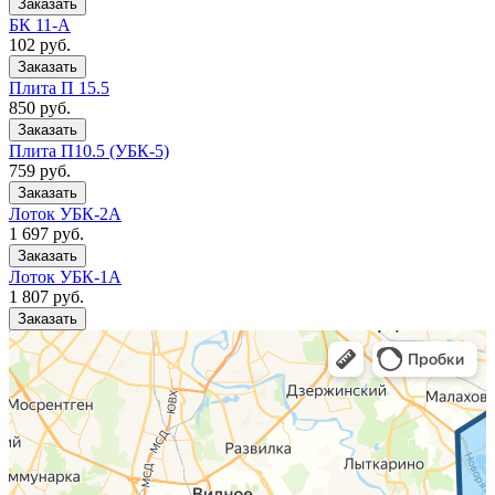
БК 11-А
102
руб.
Плита П 15.5
850
руб.
Плита П10.5 (УБК-5)
759
руб.
Лоток УБК-2А
1 697
руб.
Лоток УБК-1А
1 807
руб.